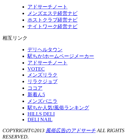
アドサーチノート
メンズエステ経営ナビ
ホストクラブ経営ナビ
ナイトワーク経営ナビ
相互リンク
デリヘルタウン
駅ちか!ホームページメーカー
アドサーチノート
VOTEC
メンズリラク
リラクジョブ
ココア
新着ん5
メンズバニラ
駅ちか人気!風俗ランキング
HILLS DELI
DELI NAIL
COPYRIGHT©2013
風俗広告のアドサーチ
ALL RIGHTS
RESERVED.