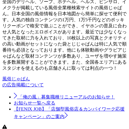
全国のデリヘル、ソープ、ホテヘル、ヘルス、ピンサロ、イ
メクラが掲載している風俗全業種検索サイトの風俗じゃぱ
ん。日本全国の風俗情報を日本地図から簡単に探せて便利で
す。人気の独自コンテンツの1万円、1万5千円などのポッキ
リクーポンで格安で遊ぶことができ、イヤホンの普及に合わ
せ人気となったエロボイスがあります。最近では少なくなっ
てきた取材に力を入れており、10枚以上の写真とクオリティ
の高い動画がセットになった袋とじじゃぱんは特に人気で順
番待ち必須となっております。他にも体験動画やグラビアじ
ゃぱんなど取材コンテンツが多数あり、ユーザを増やす施策
を多数展開することができます。また、全国各エリアにある
スタジオを使えるのも店舗さんに取っては利点の一つ！
風俗じゃぱん
の広告掲載について
「俺の風」募集職種リニューアルのお知らせ！
お知らせ一覧へ戻る
【FENIX JOB】「店舗型風俗店＆カンパイワーク応援
キャンペーン」のご案内