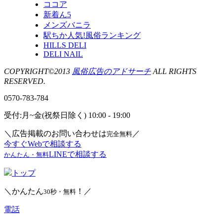
ココア
新着ん5
メンズバニラ
駅ちか人気!風俗ランキング
HILLS DELI
DELI NAIL
COPYRIGHT©2013
風俗広告のアドサーチ
ALL RIGHTS
RESERVED.
0570-783-784
受付:月~金(祝祭日除く) 10:00 - 19:00
＼広告掲載のお問い合わせは
／
完全無料
今すぐWebで相談する
LINEで相談する
かんたん・無料
トップ
＼かんたん
！／
30秒・無料
電話