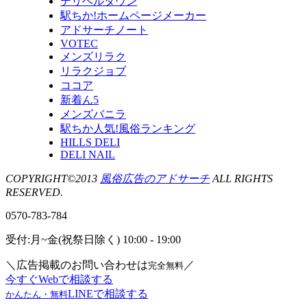
デリヘルタウン
駅ちか!ホームページメーカー
アドサーチノート
VOTEC
メンズリラク
リラクジョブ
ココア
新着ん5
メンズバニラ
駅ちか人気!風俗ランキング
HILLS DELI
DELI NAIL
COPYRIGHT©2013
風俗広告のアドサーチ
ALL RIGHTS
RESERVED.
0570-783-784
受付:月~金(祝祭日除く) 10:00 - 19:00
＼広告掲載のお問い合わせは
／
完全無料
今すぐWebで相談する
LINEで相談する
かんたん・無料