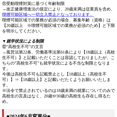
⑪受動喫煙対策に基づく年齢制限
→改正健康増進法の規定により、20歳未満は従業員を含め、
喫煙可能区域へ一切立入禁止となっております。
喫煙可能区域での業務が必須の場合、募集年齢（資格）は
【20歳以上 ※喫煙可能区域での業務が必須のため】と下限
を明示してください。
▼就学状況による制限
⑫”高校生不可”の文言
→風営法第22条、労働基準法第61条により【18歳以上（高校
生不可）】と記載いただくことは容認しておりましたが、こ
ちらの”高校生不可”も就学状況による不当な制限となりま
す。
今後は高校生不可も記載禁止とし【18歳以上（高校生不
可）】⇒【18歳以上】と記載いだたくようお願いいたしま
す。
※法令で禁止されているのは18歳未満の就業についてのみで
高校生の言及はなく、20歳や30歳の高校生も存在し得るた
め。
■2024年6月変更分■