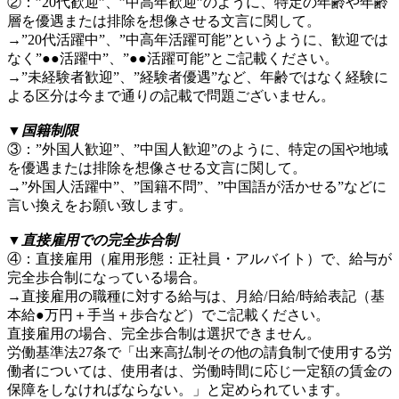
②：”20代歓迎”、”中高年歓迎”のように、特定の年齢や年齢
層を優遇または排除を想像させる文言に関して。
→”20代活躍中”、”中高年活躍可能”というように、歓迎では
なく”●●活躍中”、”●●活躍可能”とご記載ください。
→”未経験者歓迎”、”経験者優遇”など、年齢ではなく経験に
よる区分は今まで通りの記載で問題ございません。
▼国籍制限
③：”外国人歓迎”、”中国人歓迎”のように、特定の国や地域
を優遇または排除を想像させる文言に関して。
→”外国人活躍中”、”国籍不問”、”中国語が活かせる”などに
言い換えをお願い致します。
▼直接雇用での完全歩合制
④：直接雇用（雇用形態：正社員・アルバイト）で、給与が
完全歩合制になっている場合。
→直接雇用の職種に対する給与は、月給/日給/時給表記（基
本給●万円＋手当＋歩合など）でご記載ください。
直接雇用の場合、完全歩合制は選択できません。
労働基準法27条で「出来高払制その他の請負制で使用する労
働者については、使用者は、労働時間に応じ一定額の賃金の
保障をしなければならない。」と定められています。