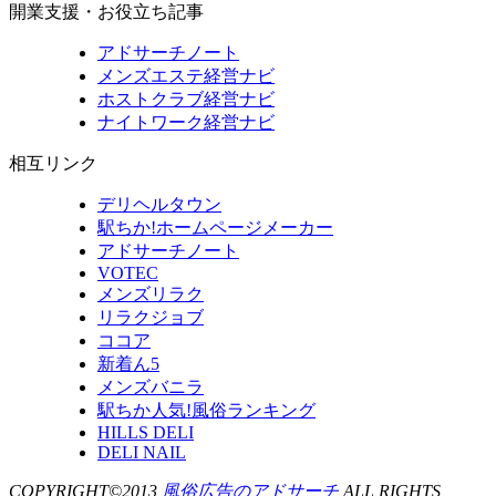
開業支援・お役立ち記事
アドサーチノート
メンズエステ経営ナビ
ホストクラブ経営ナビ
ナイトワーク経営ナビ
相互リンク
デリヘルタウン
駅ちか!ホームページメーカー
アドサーチノート
VOTEC
メンズリラク
リラクジョブ
ココア
新着ん5
メンズバニラ
駅ちか人気!風俗ランキング
HILLS DELI
DELI NAIL
COPYRIGHT©2013
風俗広告のアドサーチ
ALL RIGHTS