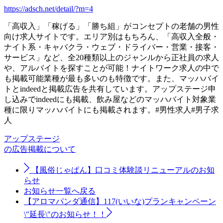
https://adsch.net/detail/?m=4
「高収入」「稼げる」「勝ち組」がコンセプトの老舗の男性
向け求人サイトです。エリア別はもちろん、「高収入全般・
ナイト系・キャバクラ・ウェブ・ドライバー・営業・接客・
サービス」など、全20種類以上のジャンルから正社員の求人
や、アルバイトを探すことが可能！ナイトワーク求人の中で
も掲載可能業種が最も多いのも特徴です。また、マッハバイ
トとindeedと掲載広告を共有しています。アップステージ申
し込みでindeedにも掲載、飲み屋などのマッハバイト対象業
種に限りマッハバイトにも掲載されます。#男性求人#男子求
人
アップステージ
の広告掲載について
【風俗じゃぱん】口コミ体験談リニューアルのお知
らせ
お知らせ一覧へ戻る
【アロマパンダ通信】117(いいな)プランキャンペーン
\"延長\"のお知らせ！！