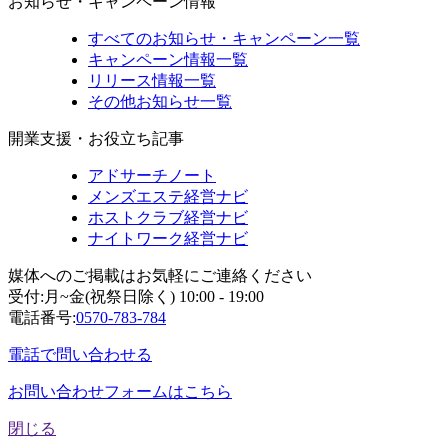
お知らせ・キャンペーン情報
すべてのお知らせ・キャンペーン一覧
キャンペーン情報一覧
リリース情報一覧
その他お知らせ一覧
開業支援・お役立ち記事
アドサーチノート
メンズエステ経営ナビ
ホストクラブ経営ナビ
ナイトワーク経営ナビ
媒体へのご掲載はお気軽にご連絡ください
受付:月~金(祝祭日除く) 10:00 - 19:00
電話番号:
0570-783-784
電話で問い合わせる
お問い合わせフォームはこちら
閉じる