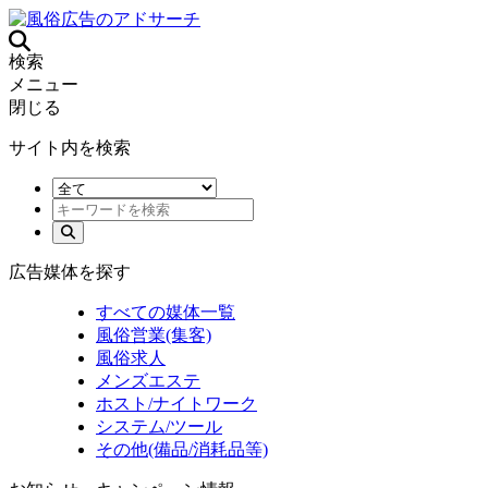
検索
メニュー
閉じる
サイト内を検索
広告媒体を探す
すべての媒体一覧
風俗営業(集客)
風俗求人
メンズエステ
ホスト/ナイトワーク
システム/ツール
その他(備品/消耗品等)