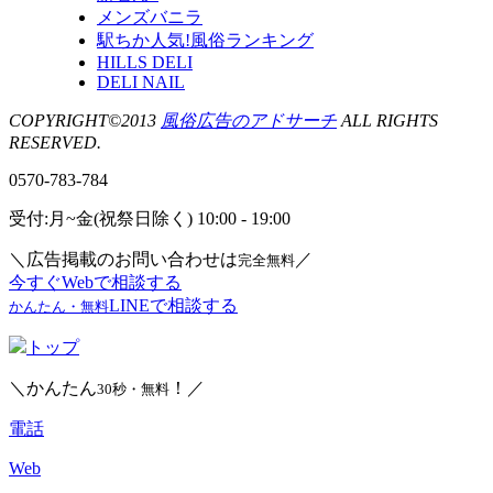
メンズバニラ
駅ちか人気!風俗ランキング
HILLS DELI
DELI NAIL
COPYRIGHT©2013
風俗広告のアドサーチ
ALL RIGHTS
RESERVED.
0570-783-784
受付:月~金(祝祭日除く) 10:00 - 19:00
＼広告掲載のお問い合わせは
／
完全無料
今すぐWebで相談する
LINEで相談する
かんたん・無料
トップ
＼かんたん
！／
30秒・無料
電話
Web