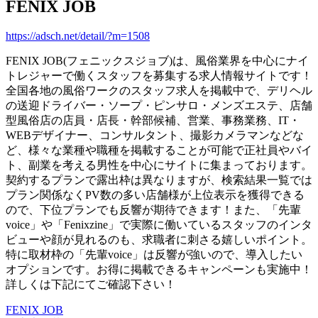
FENIX JOB
https://adsch.net/detail/?m=1508
FENIX JOB(フェニックスジョブ)は、風俗業界を中心にナイ
トレジャーで働くスタッフを募集する求人情報サイトです！
全国各地の風俗ワークのスタッフ求人を掲載中で、デリヘル
の送迎ドライバー・ソープ・ピンサロ・メンズエステ、店舗
型風俗店の店員・店長・幹部候補、営業、事務業務、IT・
WEBデザイナー、コンサルタント、撮影カメラマンなどな
ど、様々な業種や職種を掲載することが可能で正社員やバイ
ト、副業を考える男性を中心にサイトに集まっております。
契約するプランで露出枠は異なりますが、検索結果一覧では
プラン関係なくPV数の多い店舗様が上位表示を獲得できる
ので、下位プランでも反響が期待できます！また、「先輩
voice」や「Fenixzine」で実際に働いているスタッフのインタ
ビューや顔が見れるのも、求職者に刺さる嬉しいポイント。
特に取材枠の「先輩voice」は反響が強いので、導入したい
オプションです。お得に掲載できるキャンペーンも実施中！
詳しくは下記にてご確認下さい！
FENIX JOB