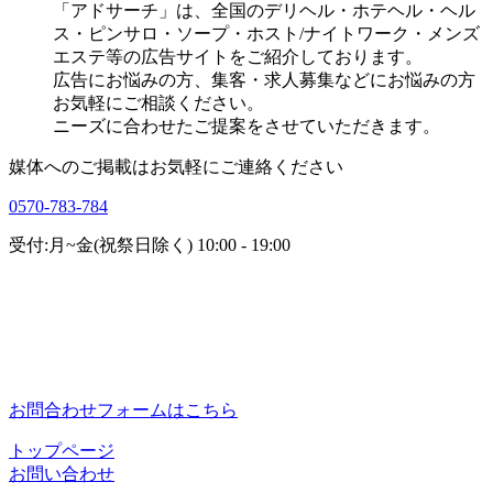
「アドサーチ」は、全国のデリヘル・ホテヘル・ヘル
ス・ピンサロ・ソープ・ホスト/ナイトワーク・メンズ
エステ等の広告サイトをご紹介しております。
広告にお悩みの方、集客・求人募集などにお悩みの方
お気軽にご相談ください。
ニーズに合わせたご提案をさせていただきます。
媒体へのご掲載はお気軽にご連絡ください
0570-783-784
受付:月~金(祝祭日除く) 10:00 - 19:00
お問合わせフォームはこちら
トップページ
お問い合わせ