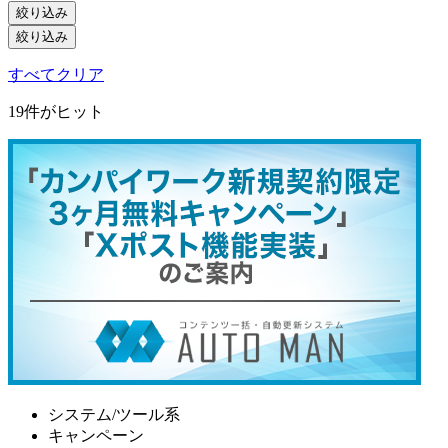
絞り込み
絞り込み
すべてクリア
19
件がヒット
システム/ツール系
キャンペーン