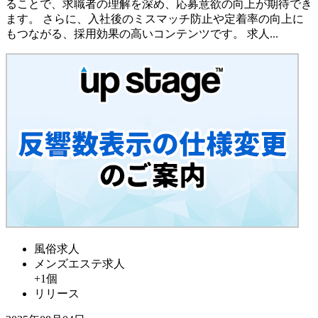
ることで、求職者の理解を深め、応募意欲の向上が期待でき
ます。 さらに、入社後のミスマッチ防止や定着率の向上に
もつながる、採用効果の高いコンテンツです。 求人...
風俗求人
メンズエステ求人
+1個
リリース