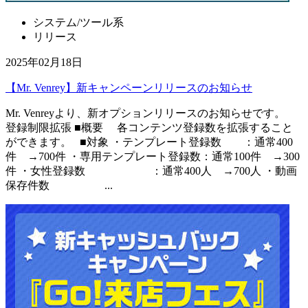
システム/ツール系
リリース
2025年02月18日
【Mr. Venrey】新キャンペーンリリースのお知らせ
Mr. Venreyより、新オプションリリースのお知らせです。
登録制限拡張 ■概要 各コンテンツ登録数を拡張すること
ができます。 ■対象 ・テンプレート登録数 ：通常400
件 →700件 ・専用テンプレート登録数：通常100件 →300
件 ・女性登録数 ：通常400人 →700人 ・動画
保存件数 ...