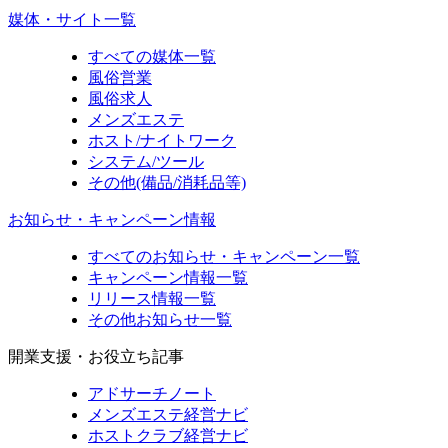
媒体・サイト一覧
すべての媒体一覧
風俗営業
風俗求人
メンズエステ
ホスト/ナイトワーク
システム/ツール
その他(備品/消耗品等)
お知らせ・キャンペーン情報
すべてのお知らせ・キャンペーン一覧
キャンペーン情報一覧
リリース情報一覧
その他お知らせ一覧
開業支援・お役立ち記事
アドサーチノート
メンズエステ経営ナビ
ホストクラブ経営ナビ