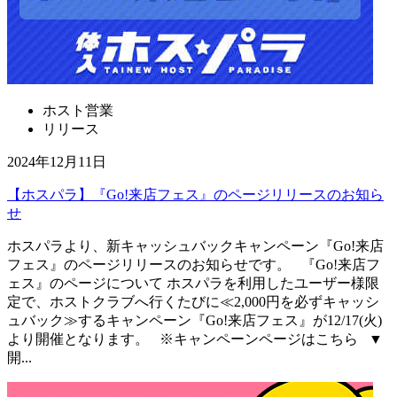
ホスト営業
リリース
2024年12月11日
【ホスパラ】『Go!来店フェス』のページリリースのお知ら
せ
ホスパラより、新キャッシュバックキャンペーン『Go!来店
フェス』のページリリースのお知らせです。 『Go!来店フ
ェス』のページについて ホスパラを利用したユーザー様限
定で、ホストクラブへ行くたびに≪2,000円を必ずキャッシ
ュバック≫するキャンペーン『Go!来店フェス』が12/17(火)
より開催となります。 ※キャンペーンページはこちら ▼
開...