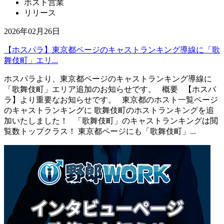
ホスト営業
リリース
2026年02月26日
【ホスパラ】東京都ページのキャストランキング導線に「歌
舞伎町」エリ...
ホスパラより、東京都ページのキャストランキング導線に
「歌舞伎町」エリア追加のお知らせです。 概要 【ホスパ
ラ】より重要なお知らせです。 東京都のホスト一覧ページ
のキャストランキングに 歌舞伎町のホストランキングを追
加いたしました！ 「歌舞伎町」のキャストランキングは閲
覧数トップクラス！ 東京都ページにも「歌舞伎町」...