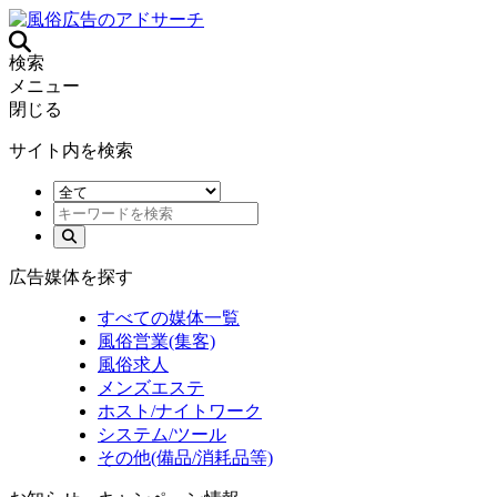
検索
メニュー
閉じる
サイト内を検索
広告媒体を探す
すべての媒体一覧
風俗営業(集客)
風俗求人
メンズエステ
ホスト/ナイトワーク
システム/ツール
その他(備品/消耗品等)