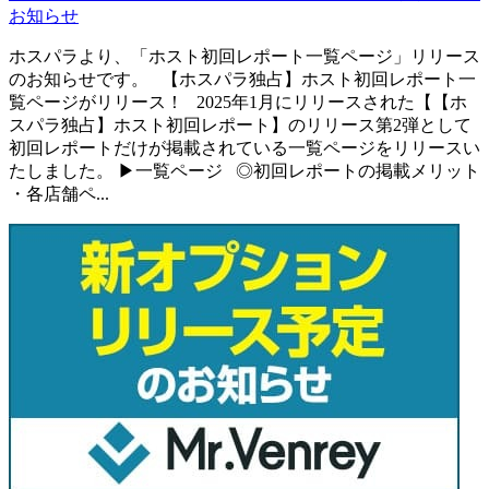
お知らせ
ホスパラより、「ホスト初回レポート一覧ページ」リリース
のお知らせです。 【ホスパラ独占】ホスト初回レポート一
覧ページがリリース！ 2025年1月にリリースされた【【ホ
スパラ独占】ホスト初回レポート】のリリース第2弾として
初回レポートだけが掲載されている一覧ページをリリースい
たしました。 ▶一覧ページ ◎初回レポートの掲載メリット
・各店舗ペ...