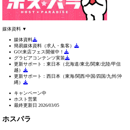
媒体資料
▼
媒体資料
簡易媒体資料（求人・集客）
GO!来店フェス開催中！
グラビアコンテンツ実装
更新サポート：東日本（北海道/東北/関東/北陸/甲信
越）
更新サポート：西日本（東海/関西/中国/四国/九州/沖
縄）
キャンペーン中
ホスト営業
最終更新日 2026/03/05
ホスパラ