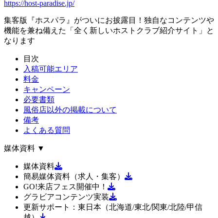
https://host-paradise.jp/
集客版『ホスパラ』がついにお披露目！独自なコンテンツや
機能を兼ね備えた「全く新しいホストクラブ紹介サイト」と
なります
目次
入稿可能エリア
料金
キャンペーン
必要書類
風俗店以外の掲載について
備考
よくある質問
媒体資料
▼
媒体資料
簡易媒体資料（求人・集客）
GO!来店フェス開催中！
グラビアコンテンツ実装
更新サポート：東日本（北海道/東北/関東/北陸/甲信
越）