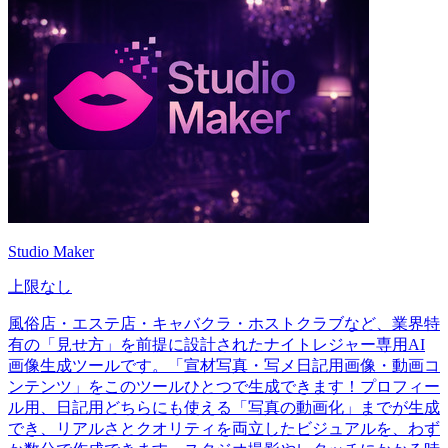
Studio Maker
上限なし
風俗店・エステ店・キャバクラ・ホストクラブなど、業界特
有の「見せ方」を前提に設計されたナイトレジャー専用AI
画像生成ツールです。「宣材写真・写メ日記用画像・動画コ
ンテンツ」をこのツールひとつで生成できます！プロフィー
ル用、日記用どちらにも使える「写真の動画化」までが生成
でき、リアルさとクオリティを両立したビジュアルを、わず