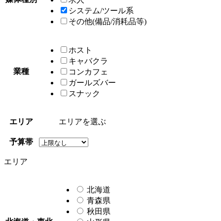
システム/ツール系
その他(備品/消耗品等)
ホスト
キャバクラ
業種
コンカフェ
ガールズバー
スナック
エリア
エリア
を選ぶ
予算帯
エリア
北海道
青森県
秋田県