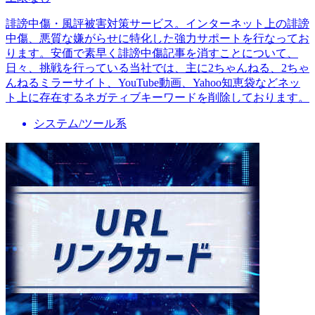
誹謗中傷・風評被害対策サービス。インターネット上の誹謗
中傷、悪質な嫌がらせに特化した強力サポートを行なってお
ります。安価で素早く誹謗中傷記事を消すことについて、
日々、挑戦を行っている当社では、主に2ちゃんねる、2ちゃ
んねるミラーサイト、YouTube動画、Yahoo知恵袋などネッ
ト上に存在するネガティブキーワードを削除しております。
システム/ツール系