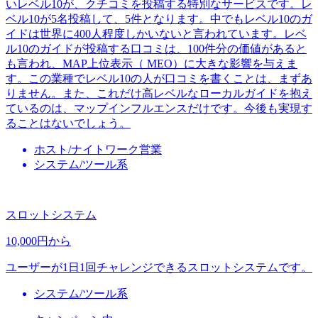
いレベル10が、クチコミを投稿する特別なサービスです。レ
ベル10が5名投稿して、5件となります。中でもレベル10のガ
イドは世界に400人程度しかいないと言われています。レベ
ル10のガイドが投稿する口コミは、100件分の価値があると
も言われ、MAP上位表示（ MEO）に大きな影響を与えま
す。この業種でレベル10の人が口コミを書くことは、まずあ
りません。また、これだけ高レベルなローカルガイドを抱え
ているのは、マップインフルエンスだけです。今後も実現す
ることはないでしょう。
ホスト/ナイトワーク営業
システム/ツール系
スロットシステム
10,000円から
ユーザーが1日1回チャレンジできるスロットシステムです。
システム/ツール系