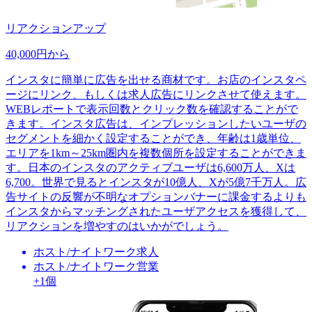
リアクションアップ
40,000円から
インスタに簡単に広告を出せる商材です。お店のインスタペ
ージにリンク、もしくは求人広告にリンクさせて使えます。
WEBレポートで表示回数とクリック数を確認することがで
きます。インスタ広告は、インプレッションしたいユーザの
セグメントを細かく設定することができ、年齢は1歳単位、
エリアを1km～25km圏内を複数個所を設定することができま
す。日本のインスタのアクティブユーザは6,600万人、Xは
6,700。世界で見るとインスタが10億人、Xが5億7千万人。広
告サイトの反響が不明なオプションバナーに課金するよりも
インスタからマッチングされたユーザアクセスを獲得して、
リアクションを増やすのはいかがでしょう。
ホスト/ナイトワーク求人
ホスト/ナイトワーク営業
+1個