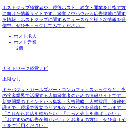
ホストクラブ経営者や、現役ホスト、独立・開業を目指す方
に向けた情報サイトです。経営ノウハウから広告掲載に関す
る情報、ホストクラブに関するニュースなど様々な情報を発
信中。ぜひチェックしてみてください。
ホスト求人
ホスト営業
+2個
ナイトワーク経営ナビ
上限なし
キャバクラ・ガールズバー・コンカフェ・スナックなど、夜
の接客業界で活躍する店舗経営者のための情報サイトです。
新規開業のポイントから集客・広告戦略、人材採用、法律知
識まで、現場で役立つリアルなノウハウを発信しています。
「これからお店を始めたい」「もっと売上を伸ばしたい」
「おすすめの広告が知りたい」とお考えの方は、ぜひ当サイ
トをご活用ください。