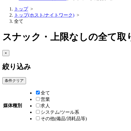
トップ
>
トップ(ホスト/ナイトワーク)
>
全て
スナック・上限なし
の
全て
取
×
絞り込み
条件クリア
全て
営業
媒体種別
求人
システム/ツール系
その他(備品/消耗品等)